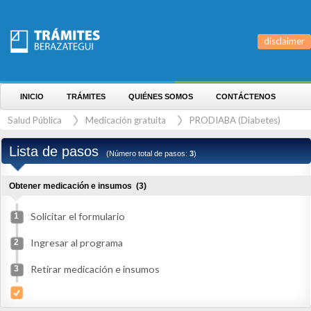
disclaimer
INICIO
TRÁMITES
QUIÉNES SOMOS
CONTÁCTENOS
Salud Pública
Medicación gratuita
PRODIABA (Diabetes)
Lista de pasos
(Número total de pasos:
3
)
Obtener medicación e insumos
(3)
Solicitar el formulario
1
Ingresar al programa
2
Retirar medicación e insumos
3
RESUMEN DEL PROCEDIMIENTO