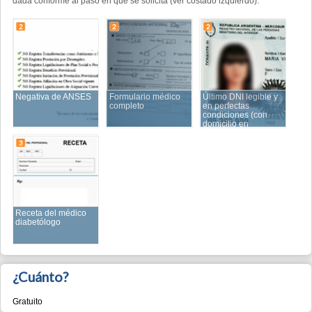
Negativa de ANSES
Formulario médico
Último DNI legible y
completo
en perfectas
condiciones (con
domicilio en
Berazategui)
3
Receta del médico
diabetólogo
¿Cuánto?
Gratuito
¿Cuánto tiempo?
La duración total es estimada y surge de la sumatoria de los tiempos
invertidos en: 1) en las filas de espera, 2) en la ventanilla y 3) entre los
pasos.
min
max
Duración total:
0 días
0 días