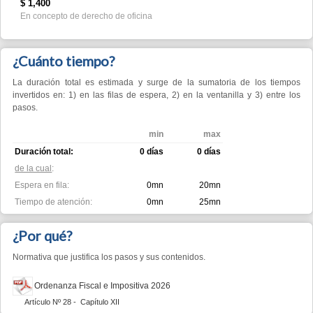
min
max
Duración total:
0 días
0 días
de la cual
:
Espera en fila:
0mn
20mn
Tiempo de atención:
0mn
25mn
¿Por qué?
Normativa que justifica los pasos y sus contenidos.
Ordenanza Fiscal e Impositiva 2026
Artículo Nº 28 - Capítulo XII
Municipalidad de Berazategui - Todos los derechos reservados.
Sitio web desarrollado en conjunto con la ONU a través de la UNCTAD.
Optimizado para dispositivos móviles, IE11, Firefox, Chrome y Safari.
Powered by eRegulations (c), a content management system developed by