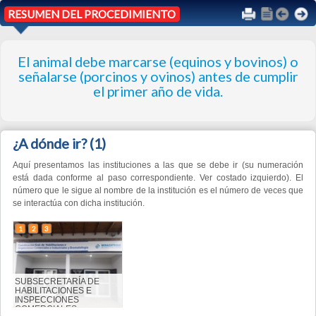
El animal debe marcarse (equinos y bovinos) o
señalarse (porcinos y ovinos) antes de cumplir
el primer año de vida.
¿A dónde ir?
(1)
Aquí presentamos las instituciones a las que se debe ir (su numeración
está dada conforme al paso correspondiente. Ver costado izquierdo). El
número que le sigue al nombre de la institución es el número de veces que
se interactúa con dicha institución.
1
2
3
SUBSECRETARÍA DE
HABILITACIONES E
INSPECCIONES
COMERCIALES,
INDUSTRIALES Y
BROMATOLOGÍA (x 3)
Resultados del procedimiento
(1)
Aquí presentamos los resultados del procedimiento.