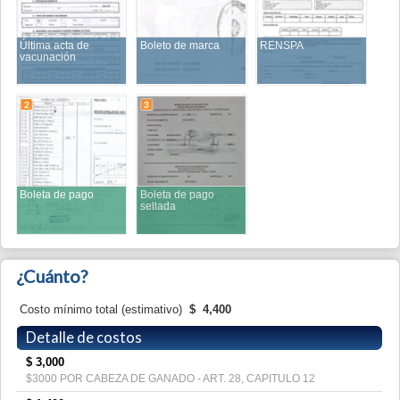
Boleta de pago
Boleta de pago
sellada
¿Cuánto?
Costo mínimo total (estimativo)
$
4,400
Detalle de costos
$
3,000
$3000 POR CABEZA DE GANADO - ART. 28, CAPITULO 12
$
1,400
En concepto de derecho de oficina
¿Cuánto tiempo?
La duración total es estimada y surge de la sumatoria de los tiempos
invertidos en: 1) en las filas de espera, 2) en la ventanilla y 3) entre los
pasos.