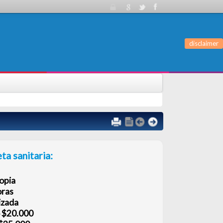
disclaimer
ia:
el partido: $37.000