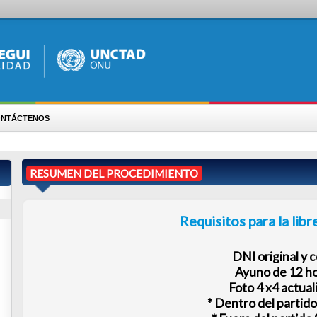
ENOS
RESUMEN DEL PROCEDIMIENTO
Requisitos para la libreta sanitar
DNI original y copia
Ayuno de 12 horas
Foto 4 x4 actualizada
* Dentro del partido $20.000
* Fuera del partido $25.000
* Trámite express (Entrega en 48 hs) Dentro y fuera d