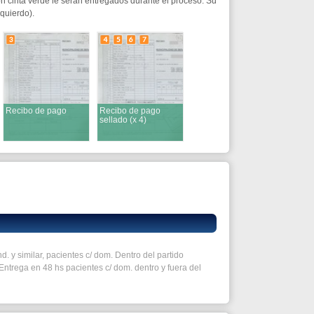
o
Recibo de pago
sellado (x 4)
cientes c/ dom. Dentro del partido
pacientes c/ dom. dentro y fuera del
s filas de espera, 2) en la ventanilla y 3)