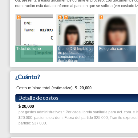
Ticket de turno
Último DNI legible y
Fotografía carnet
Recibo de pag
en perfectas
condiciones (con
domicilio en
Berazategui) (x 2)
¿Cuánto?
Costo mínimo total (estimativo)
$
20,000
Detalle de costos
$
20,000
por gastos administrativos * Por cada libreta sanitaria para act. com. e ind. y similar, pa
$20.000; pacientes c/ dom. Fuera del partido $25.000; Trámite express Entrega en 48 hs 
partido: $37.000.
¿Cuánto tiempo?
La duración total es estimada y surge de la sumatoria de los tiempos invertidos en: 1) en la
entre los pasos.
min
max
Duración total:
12 días
15 días
de la cual
:
Espera en fila:
0mn
45mn