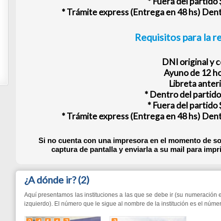
Requisitos para la renovación:
DNI original y copia
Ayuno de 12 horas
Libreta anterior
* Dentro del partido $20.000
* Fuera del partido $25.000
* Trámite express (Entrega en 48 hs) Dentro y fuera d
Si no cuenta con una impresora en el momento de solicitar su tur
captura de pantalla y enviarla a su mail para imprimirlo luego, 
¿A dónde ir?
(2)
Aquí presentamos las instituciones a las que se debe ir (su numeración está dada confo
izquierdo). El número que le sigue al nombre de la institución es el número de veces que s
2
4
5
6
7
3
Centro Municipal de Salud
Nuevo Edificio Municipal
Dr. J. Sábatto (x 5)