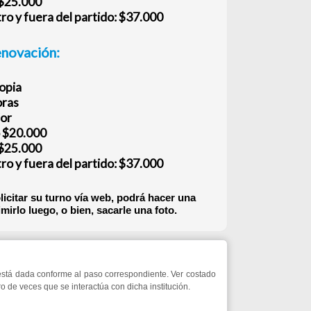
el partido: $37.000
no vía web, podrá hacer una
o bien, sacarle una foto.
rme al paso correspondiente. Ver costado
e interactúa con dicha institución.