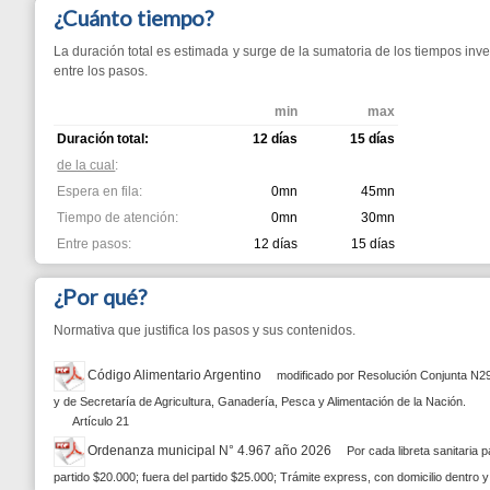
Tiempo de atención:
0mn
30mn
Entre pasos:
12 días
15 días
¿Por qué?
Normativa que justifica los pasos y sus contenidos.
Código Alimentario Argentino
modificado por Resolución Conjunta N29/00 y 171/00 de la S
y de Secretaría de Agricultura, Ganadería, Pesca y Alimentación de la Nación.
Artículo 21
Ordenanza municipal N° 4.967 año 2026
Por cada libreta sanitaria para act. com. e ind
partido $20.000; fuera del partido $25.000; Trámite express, con domicilio dentro y fuera del partido,
Municipalidad de Berazategui - Todos los derechos reservados.
o web desarrollado en conjunto con la ONU a través de la UNCTAD.
imizado para dispositivos móviles, IE11, Firefox, Chrome y Safari.