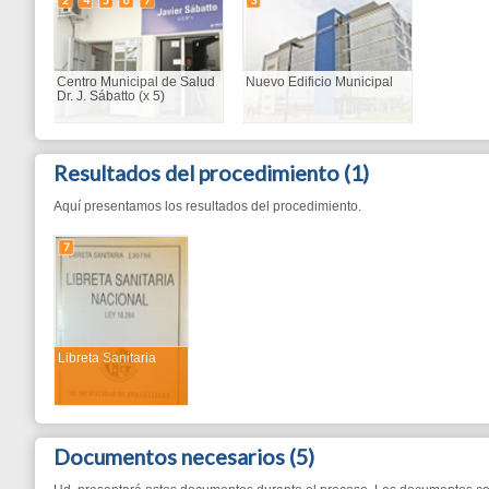
Resultados del procedimiento
(1)
Aquí presentamos los resultados del procedimiento.
7
Libreta Sanitaria
Documentos necesarios
(5)
Ud. presentará estos documentos durante el proceso. Los documentos con cinta verde le 
numeración está dada conforme al paso en que se solicita (ver costado izquierdo).
2
2
7
2
3