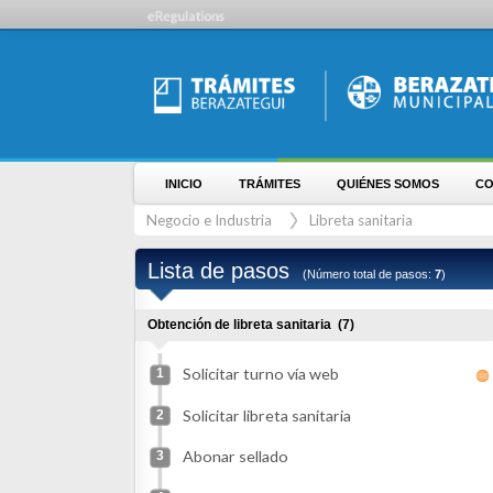
INICIO
TRÁMITES
QUIÉNES SOMOS
CONTÁCT
Negocio e Industria
Libreta sanitaria
Lista de pasos
(Número total de pasos:
7
)
Obtención de libreta sanitaria
(7)
Solicitar turno vía web
1
Solicitar libreta sanitaria
2
Abonar sellado
3
Realizar extracción de sangre
4
Realizar control de vacunación
5