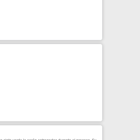
serán entregados durante el proceso. Su
4
5
6
7